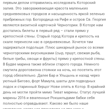
первым делом отправились исследовать Которский
залив. Это завораживающая красота маленьких
средневековых городков и насыщенность яркой зеленью
прибрежных гор. Богородица на Рифе и остров Св. Георгия
являются визитной карточкой Черногории. В Которе нам
достались билеты в первый ряд – стали прямо у
крепостной стены. Старый город Котора и крепость на
скале перенесли нас в средневековье. Хочется там
задержаться подольше. Плюс шикарный рынок со всеми
черногорскими вкусняшками (сыр, пршут, свежая рыба,
белые грибы, овощи и фрукты) прямо у крепостной стены.
В Будве марина также вблизи старого города. Немного
смутила дороговизна стоянки на ночь, но посетить этот
город обязательно. Далее Бар и Ульцынь и назад через
уютный Бигово, форт Мамула, шахты для подводных
лодок и старинный Херцог Нови опять в Котор. В крайний
день не могли пройти мимо Тиват марины. Статус лучшей
марины 2016 и вваленные Рокшильдами бабки себя
полностью оправдывают. Каково же было наше
удивление, когда нас причалили на три часа к