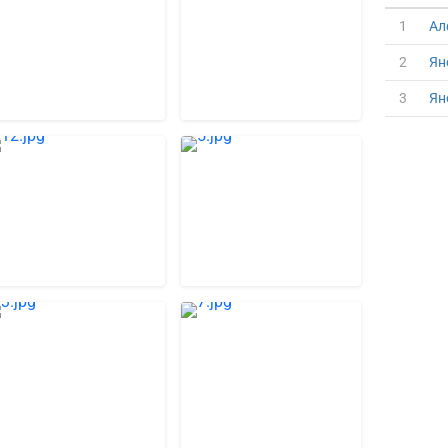
1
Ал
2
Ян
3
Ян