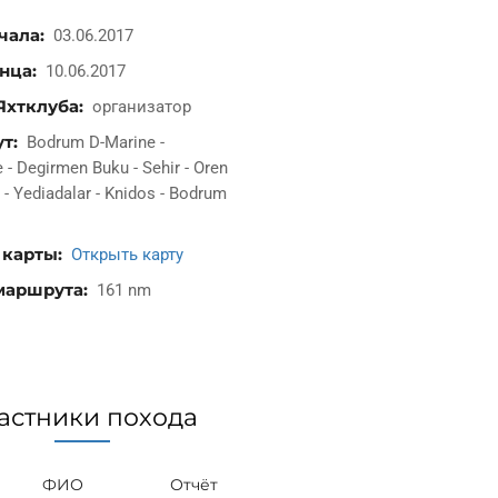
чала
03.06.2017
онца
10.06.2017
Яхтклуба
организатор
ут
Bodrum D-Marine -
- Degirmen Buku - Sehir - Oren
 - Yediadalar - Knidos - Bodrum
 карты
Открыть карту
маршрута
161 nm
астники похода
ФИО
Отчёт